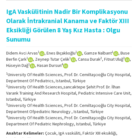
Online First
IgA Vaskülitinin Nadir Bir Komplikasyonu
Archive
Olarak İntrakranial Kanama ve Faktör XIII
Search Articles
Eksikliği Görülen 8 Yaş Kız Hasta : Olgu
Sunumu
Contact Us
1
1
1
Didem Avci Arvas
, Enes Bıçaklıoğlu
, Gamze Nalbant
, Buse
1
1
2
3
Berfin Çark
, Zeynep Tutar Çelik
, Cansu Durak
, Fitnat Uluğ
,
1
4
Hüseyin Dağ
, Hasan Dursun
1
University Of Health Sciences, Prof. Dr. Cemiltaşcıoğlu City Hospital,
Department Of Pediatrics, Istanbul, Türkiye
2
University Of Health Sciences,sancaktepe Şehit Prof. Dr. İlhan
Varank Training And Research Hospital, Pediatric Intensive Care Unit,
Istanbul, Türkiye
3
University Of Health Sciences, Prof. Dr. Cemiltaşcıoğlu City Hospital,
Department Ofpediatric Neurology , Istanbul, Türkiye
4
University Of Health Sciences, Prof. Dr. Cemiltaşcıoğlu City Hospital,
Department Of Pediatric Nephrology, Istanbul, Türkiye
Anahtar Kelimeler:
Çocuk, IgA vasküliti, Faktör XIII eksikliği,