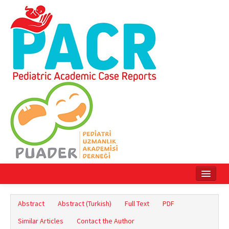
Home
Abstract
Abstract (Turkish)
Full Text
PDF
Current Issue
Similar Articles
Contact the Author