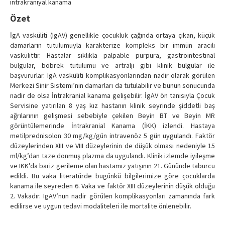
intrakraniyal kanama
Özet
İgA vasküliti (IgAV) genellikle çocukluk çağında ortaya çıkan, küçük
damarların tutulumuyla karakterize kompleks bir immün aracılı
vaskülittir. Hastalar sıklıkla palpable purpura, gastrointestinal
bulgular, böbrek tutulumu ve artralji gibi klinik bulgular ile
başvururlar. IgA vasküliti komplikasyonlarından nadir olarak görülen
Merkezi Sinir Sistemi’nin damarları da tutulabilir ve bunun sonucunda
nadir de olsa İntrakranial kanama gelişebilir. İgAV ön tanısıyla Çocuk
Servisine yatırılan 8 yaş kız hastanın klinik seyrinde şiddetli baş
ağrılarının gelişmesi sebebiyle çekilen Beyin BT ve Beyin MR
görüntülemerinde İntrakranial Kanama (İKK) izlendi. Hastaya
metilprednisolon 30 mg/kg/gün intravenöz 5 gün uygulandı. Faktör
düzeylerinden XIII ve VIII düzeylerinin de düşük olması nedeniyle 15
ml/kg’dan taze donmuş plazma da uygulandı. Klinik izlemde iyileşme
ve IKK’da bariz gerileme olan hastamız yatışının 21. Gününde taburcu
edildi. Bu vaka literatürde bugünkü bilgilerimize göre çocuklarda
kanama ile seyreden 6. Vaka ve faktör XIII düzeylerinin düşük olduğu
2. Vakadır. IgAV’nun nadir görülen komplikasyonları zamanında fark
edilirse ve uygun tedavi modaliteleri ile mortalite önlenebilir.