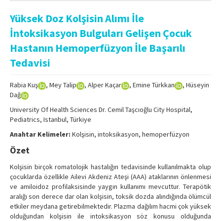
Online First
Yüksek Doz Kolşisin Alımı İle
Archive
İntoksikasyon Bulguları Gelişen Çocuk
Search Articles
Hastanın Hemoperfüzyon İle Başarılı
Tedavisi
Contact Us
Rabia Kuş
, Mey Talip
, Alper Kaçar
, Emine Türkkan
, Hüseyin
Dağ
University Of Health Sciences Dr. Cemil Taşcıoğlu City Hospital,
Pediatrics, Istanbul, Türkiye
Anahtar Kelimeler:
Kolşisin, intoksikasyon, hemoperfüzyon
Özet
Kolşisin birçok romatolojik hastalığın tedavisinde kullanılmakta olup
çocuklarda özellikle Ailevi Akdeniz Ateşi (AAA) ataklarının önlenmesi
ve amiloidoz profilaksisinde yaygın kullanımı mevcuttur. Terapötik
aralığı son derece dar olan kolşisin, toksik dozda alındığında ölümcül
etkiler meydana getirebilmektedir. Plazma dağılım hacmi çok yüksek
olduğundan kolşisin ile intoksikasyon söz konusu olduğunda