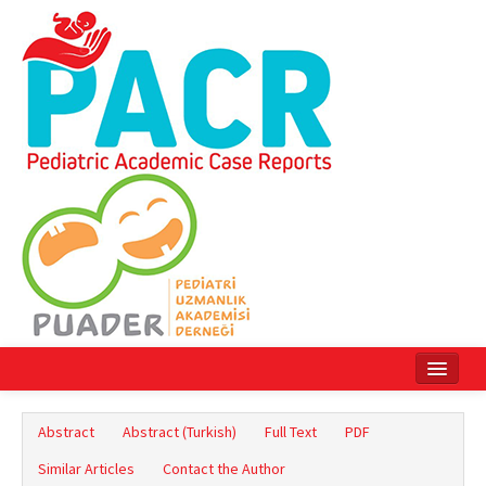
Home
Abstract
Abstract (Turkish)
Full Text
PDF
Current Issue
Similar Articles
Contact the Author