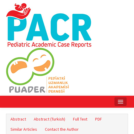
Home
Abstract
Abstract (Turkish)
Full Text
PDF
Current Issue
Similar Articles
Contact the Author