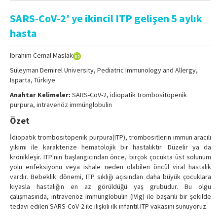
Online First
SARS-CoV-2' ye ikincil ITP gelişen 5 aylık
Archive
hasta
Search Articles
Ibrahim Cemal Maslak
Contact Us
Süleyman Demirel University, Pediatric Immunology and Allergy,
Isparta, Türkiye
Anahtar Kelimeler:
SARS-CoV-2, idiopatik trombositopenik
purpura, intravenöz immünglobulin
Özet
İdiopatik trombositopenik purpura(ITP), trombositlerin immün aracılı
yıkımı ile karakterize hematolojik bir hastalıktır. Düzelir ya da
kronikleşir. ITP'nin başlangıcından önce, birçok çocukta üst solunum
yolu enfeksiyonu veya ishale neden olabilen öncül viral hastalık
vardır. Bebeklik dönemi, ITP sıklığı açısından daha büyük çocuklara
kıyasla hastalığın en az görüldüğü yaş grubudur. Bu olgu
çalışmasında, intravenöz immünglobulin (IVIg) ile başarılı bir şekilde
tedavi edilen SARS-CoV-2 ile ilişkili ilk infantil ITP vakasını sunuyoruz.