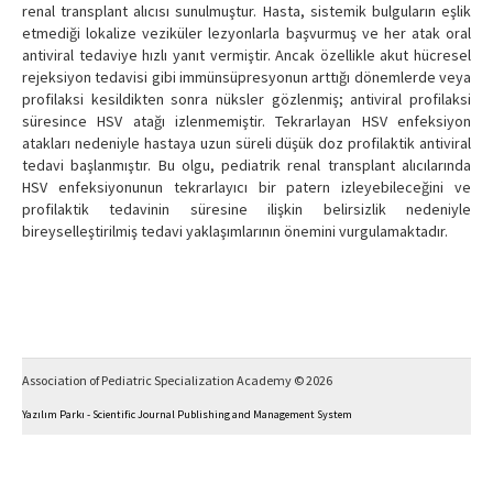
renal transplant alıcısı sunulmuştur. Hasta, sistemik bulguların eşlik
etmediği lokalize veziküler lezyonlarla başvurmuş ve her atak oral
antiviral tedaviye hızlı yanıt vermiştir. Ancak özellikle akut hücresel
rejeksiyon tedavisi gibi immünsüpresyonun arttığı dönemlerde veya
profilaksi kesildikten sonra nüksler gözlenmiş; antiviral profilaksi
süresince HSV atağı izlenmemiştir. Tekrarlayan HSV enfeksiyon
atakları nedeniyle hastaya uzun süreli düşük doz profilaktik antiviral
tedavi başlanmıştır. Bu olgu, pediatrik renal transplant alıcılarında
HSV enfeksiyonunun tekrarlayıcı bir patern izleyebileceğini ve
profilaktik tedavinin süresine ilişkin belirsizlik nedeniyle
bireyselleştirilmiş tedavi yaklaşımlarının önemini vurgulamaktadır.
Association of Pediatric Specialization Academy © 2026
Yazılım Parkı - Scientific Journal Publishing and Management System
This work is licensed under a
Creative Commons Attribution-NonCommercial 4.0 International