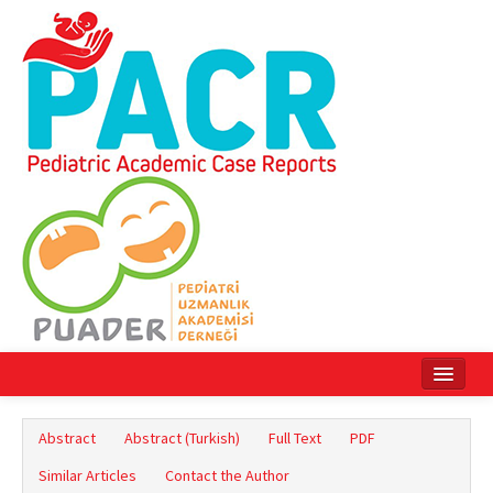
Home
Abstract
Abstract (Turkish)
Full Text
PDF
Current Issue
Similar Articles
Contact the Author