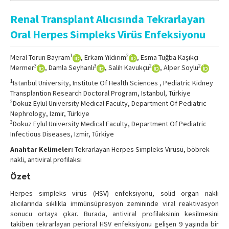
Online First
Renal Transplant Alıcısında Tekrarlayan
Archive
Oral Herpes Simpleks Virüs Enfeksiyonu
Search Articles
1
2
Meral Torun Bayram
, Erkam Yıldırım
, Esma Tuğba Kaşıkçı
Contact Us
3
3
2
2
Mermer
, Damla Seyhanlı
, Salih Kavukçu
, Alper Soylu
1
Istanbul University, Institute Of Health Sciences , Pediatric Kidney
Transplantion Research Doctoral Program, Istanbul, Türkiye
2
Dokuz Eylul University Medical Faculty, Department Of Pediatric
Nephrology, Izmir, Türkiye
3
Dokuz Eylul University Medical Faculty, Department Of Pediatric
Infectious Diseases, Izmir, Türkiye
Anahtar Kelimeler:
Tekrarlayan Herpes Simpleks Virüsü, böbrek
nakli, antiviral profilaksi
Özet
Herpes simpleks virüs (HSV) enfeksiyonu, solid organ nakli
alıcılarında sıklıkla immünsüpresyon zemininde viral reaktivasyon
sonucu ortaya çıkar. Burada, antiviral profilaksinin kesilmesini
takiben tekrarlayan perioral HSV enfeksiyonu gelişen 9 yaşında bir