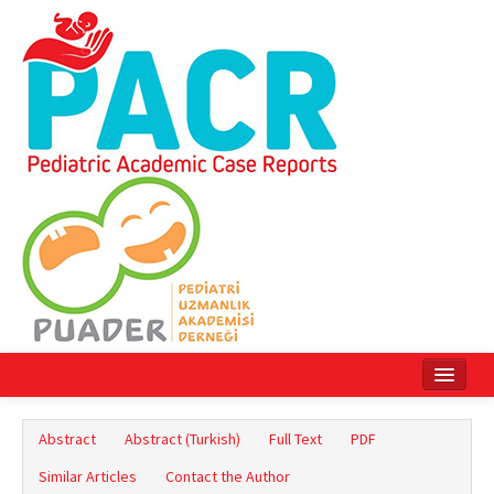
Home
Abstract
Abstract (Turkish)
Full Text
PDF
Current Issue
Similar Articles
Contact the Author