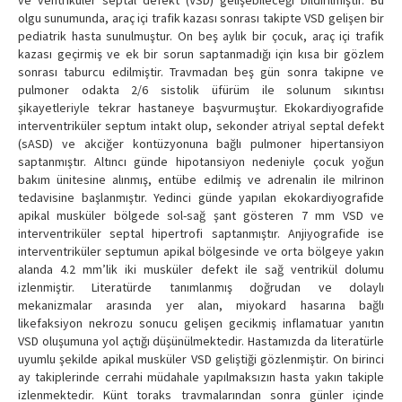
ve ventriküler septal defekt (VSD) gelişebileceği bildirilmiştir. Bu
olgu sunumunda, araç içi trafik kazası sonrası takipte VSD gelişen bir
pediatrik hasta sunulmuştur. On beş aylık bir çocuk, araç içi trafik
kazası geçirmiş ve ek bir sorun saptanmadığı için kısa bir gözlem
sonrası taburcu edilmiştir. Travmadan beş gün sonra takipne ve
pulmoner odakta 2/6 sistolik üfürüm ile solunum sıkıntısı
şikayetleriyle tekrar hastaneye başvurmuştur. Ekokardiyografide
interventriküler septum intakt olup, sekonder atriyal septal defekt
(sASD) ve akciğer kontüzyonuna bağlı pulmoner hipertansiyon
saptanmıştır. Altıncı günde hipotansiyon nedeniyle çocuk yoğun
bakım ünitesine alınmış, entübe edilmiş ve adrenalin ile milrinon
tedavisine başlanmıştır. Yedinci günde yapılan ekokardiyografide
apikal musküler bölgede sol-sağ şant gösteren 7 mm VSD ve
interventriküler septal hipertrofi saptanmıştır. Anjiyografide ise
interventriküler septumun apikal bölgesinde ve orta bölgeye yakın
alanda 4.2 mm’lik iki musküler defekt ile sağ ventrikül dolumu
izlenmiştir. Literatürde tanımlanmış doğrudan ve dolaylı
mekanizmalar arasında yer alan, miyokard hasarına bağlı
likefaksiyon nekrozu sonucu gelişen gecikmiş inflamatuar yanıtın
VSD oluşumuna yol açtığı düşünülmektedir. Hastamızda da literatürle
uyumlu şekilde apikal musküler VSD geliştiği gözlenmiştir. On birinci
ay takiplerinde cerrahi müdahale yapılmaksızın hasta yakın takiple
izlenmektedir. Künt toraks travmalarından sonra günler içinde