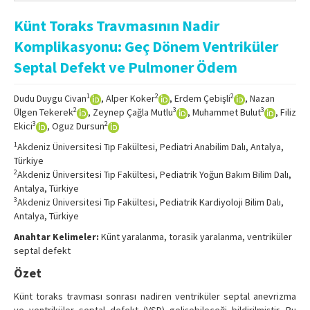
Online First
Künt Toraks Travmasının Nadir
Archive
Komplikasyonu: Geç Dönem Ventriküler
Search Articles
Septal Defekt ve Pulmoner Ödem
Contact Us
1
2
2
Dudu Duygu Civan
, Alper Koker
, Erdem Çebişli
, Nazan
2
3
3
Ülgen Tekerek
, Zeynep Çağla Mutlu
, Muhammet Bulut
, Filiz
3
2
Ekici
, Oguz Dursun
1
Akdeniz Üniversitesi Tıp Fakültesi, Pediatri Anabilim Dalı, Antalya,
Türkiye
2
Akdeniz Üniversitesi Tıp Fakültesi, Pediatrik Yoğun Bakım Bilim Dalı,
Antalya, Türkiye
3
Akdeniz Üniversitesi Tıp Fakültesi, Pediatrik Kardiyoloji Bilim Dalı,
Antalya, Türkiye
Anahtar Kelimeler:
Künt yaralanma, torasik yaralanma, ventriküler
septal defekt
Özet
Künt toraks travması sonrası nadiren ventriküler septal anevrizma