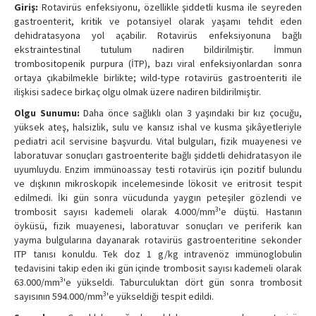
Giriş:
Rotavirüs enfeksiyonu, özellikle şiddetli kusma ile seyreden
gastroenterit, kritik ve potansiyel olarak yaşamı tehdit eden
dehidratasyona yol açabilir. Rotavirüs enfeksiyonuna bağlı
ekstraintestinal tutulum nadiren bildirilmiştir. İmmun
trombositopenik purpura (İTP), bazı viral enfeksiyonlardan sonra
ortaya çıkabilmekle birlikte; wild-type rotavirüs gastroenteriti ile
ilişkisi sadece birkaç olgu olmak üzere nadiren bildirilmiştir.
Olgu Sunumu:
Daha önce sağlıklı olan 3 yaşındaki bir kız çocuğu,
yüksek ateş, halsizlik, sulu ve kansız ishal ve kusma şikâyetleriyle
pediatri acil servisine başvurdu. Vital bulguları, fizik muayenesi ve
laboratuvar sonuçları gastroenterite bağlı şiddetli dehidratasyon ile
uyumluydu. Enzim immünoassay testi rotavirüs için pozitif bulundu
ve dışkının mikroskopik incelemesinde lökosit ve eritrosit tespit
edilmedi. İki gün sonra vücudunda yaygın peteşiler gözlendi ve
3
trombosit sayısı kademeli olarak 4.000/mm
'e düştü. Hastanın
öyküsü, fizik muayenesi, laboratuvar sonuçları ve periferik kan
yayma bulgularına dayanarak rotavirüs gastroenteritine sekonder
ITP tanısı konuldu. Tek doz 1 g/kg intravenöz immünoglobulin
tedavisini takip eden iki gün içinde trombosit sayısı kademeli olarak
3
63.000/mm
'e yükseldi. Taburculuktan dört gün sonra trombosit
3
sayısının 594.000/mm
'e yükseldiği tespit edildi.