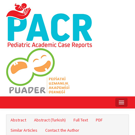
Home
Abstract
Abstract (Turkish)
Full Text
PDF
Current Issue
Similar Articles
Contact the Author