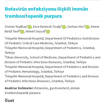
Online First
Rotavirüs enfeksiyonu ilişkili immün
Archive
trombositopenik purpura
Search Articles
1
2
3
Osman Yeşilbaş
, Esra Demirok Özalp
, Serkan Atıcı
, Emine
Contact Us
4
5
Betül Tavil
, Ahmet Soysal
1
Ataşehir Memorial Hospital, Department Of Pediatrics And Division
Of Pediatric Critical Care Medicine, İstanbul, Türkiye
2
Ataşehir Memorial Hospital, Department of Pediatrics, İstanbul,
Türkiye
3
Okan University, School of Medicine, Department of Pediatrics and
Division of Pediatric Infectious Diseases, İstanbul, Türkiye
4
Ataşehir Memorial Hospital, Department of Pediatrics and Division
of Pediatric Hematology, İstanbul, Türkiye
5
Ataşehir Memorial Hospital, Department of Pediatrics and Division
of Pediatric Infectious Diseases, İstanbul, Türkiye
Anahtar Kelimeler:
Rotavirüs, gastroenterit, immün
trombositopenik purpura
Özet