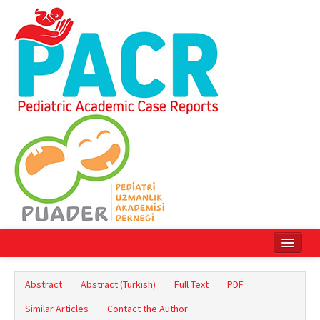
Home
Abstract
Abstract (Turkish)
Full Text
PDF
Current Issue
Similar Articles
Contact the Author