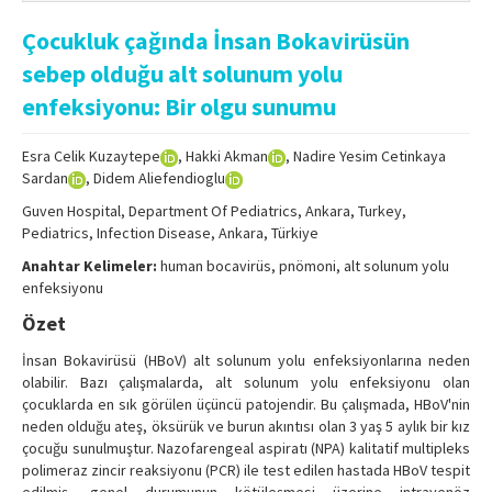
Online First
Çocukluk çağında İnsan Bokavirüsün
Archive
sebep olduğu alt solunum yolu
Search Articles
enfeksiyonu: Bir olgu sunumu
Contact Us
Esra Celik Kuzaytepe
, Hakki Akman
, Nadire Yesim Cetinkaya
Sardan
, Didem Aliefendioglu
Guven Hospital, Department Of Pediatrics, Ankara, Turkey,
Pediatrics, Infection Disease, Ankara, Türkiye
Anahtar Kelimeler:
human bocavirüs, pnömoni, alt solunum yolu
enfeksiyonu
Özet
İnsan Bokavirüsü (HBoV) alt solunum yolu enfeksiyonlarına neden
olabilir. Bazı çalışmalarda, alt solunum yolu enfeksiyonu olan
çocuklarda en sık görülen üçüncü patojendir. Bu çalışmada, HBoV'nin
neden olduğu ateş, öksürük ve burun akıntısı olan 3 yaş 5 aylık bir kız
çocuğu sunulmuştur. Nazofarengeal aspiratı (NPA) kalitatif multipleks
polimeraz zincir reaksiyonu (PCR) ile test edilen hastada HBoV tespit