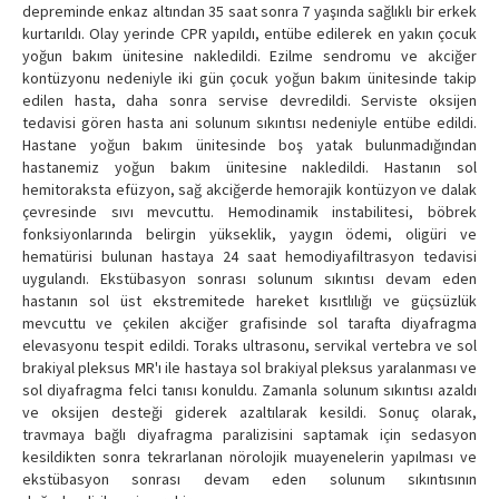
depreminde enkaz altından 35 saat sonra 7 yaşında sağlıklı bir erkek
kurtarıldı. Olay yerinde CPR yapıldı, entübe edilerek en yakın çocuk
yoğun bakım ünitesine nakledildi. Ezilme sendromu ve akciğer
kontüzyonu nedeniyle iki gün çocuk yoğun bakım ünitesinde takip
edilen hasta, daha sonra servise devredildi. Serviste oksijen
tedavisi gören hasta ani solunum sıkıntısı nedeniyle entübe edildi.
Hastane yoğun bakım ünitesinde boş yatak bulunmadığından
hastanemiz yoğun bakım ünitesine nakledildi. Hastanın sol
hemitoraksta efüzyon, sağ akciğerde hemorajik kontüzyon ve dalak
çevresinde sıvı mevcuttu. Hemodinamik instabilitesi, böbrek
fonksiyonlarında belirgin yükseklik, yaygın ödemi, oligüri ve
hematürisi bulunan hastaya 24 saat hemodiyafiltrasyon tedavisi
uygulandı. Ekstübasyon sonrası solunum sıkıntısı devam eden
hastanın sol üst ekstremitede hareket kısıtlılığı ve güçsüzlük
mevcuttu ve çekilen akciğer grafisinde sol tarafta diyafragma
elevasyonu tespit edildi. Toraks ultrasonu, servikal vertebra ve sol
brakiyal pleksus MR'ı ile hastaya sol brakiyal pleksus yaralanması ve
sol diyafragma felci tanısı konuldu. Zamanla solunum sıkıntısı azaldı
ve oksijen desteği giderek azaltılarak kesildi. Sonuç olarak,
travmaya bağlı diyafragma paralizisini saptamak için sedasyon
kesildikten sonra tekrarlanan nörolojik muayenelerin yapılması ve
ekstübasyon sonrası devam eden solunum sıkıntısının