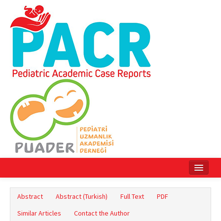
Home
Abstract
Abstract (Turkish)
Full Text
PDF
Current Issue
Similar Articles
Contact the Author