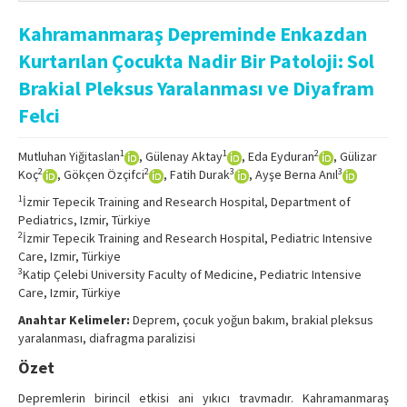
Online First
Kahramanmaraş Depreminde Enkazdan
Archive
Kurtarılan Çocukta Nadir Bir Patoloji: Sol
Search Articles
Brakial Pleksus Yaralanması ve Diyafram
Felci
Contact Us
1
1
2
Mutluhan Yiğitaslan
, Gülenay Aktay
, Eda Eyduran
, Gülizar
2
2
3
3
Koç
, Gökçen Özçifci
, Fatih Durak
, Ayşe Berna Anıl
1
İzmir Tepecik Training and Research Hospital, Department of
Pediatrics, Izmir, Türkiye
2
İzmir Tepecik Training and Research Hospital, Pediatric Intensive
Care, Izmir, Türkiye
3
Katip Çelebi University Faculty of Medicine, Pediatric Intensive
Care, Izmir, Türkiye
Anahtar Kelimeler:
Deprem, çocuk yoğun bakım, brakial pleksus
yaralanması, diafragma paralizisi
Özet
Depremlerin birincil etkisi ani yıkıcı travmadır. Kahramanmaraş