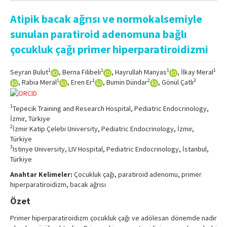
Online First
Atipik bacak ağrısı ve normokalsemiyle
Archive
sunulan paratiroid adenomuna bağlı
Search Articles
çocukluk çağı primer hiperparatiroidizmi
Contact Us
1
1
1
1
Seyran Bulut
, Berna Filibeli
, Hayrullah Manyas
, İlkay Meral
1
1
2
3
, Rabia Meral
, Eren Er
, Bumin Dündar
, Gönül Çatlı
1
Tepecik Training and Research Hospital, Pediatric Endocrinology,
İzmir, Türkiye
2
İzmir Katip Çelebi University, Pediatric Endocrinology, İzmir,
Türkiye
3
Istinye University, LIV Hospital, Pediatric Endocrinology, İstanbul,
Türkiye
Anahtar Kelimeler:
Çocukluk çağı, paratiroid adenomu, primer
hiperparatiroidizm, bacak ağrısı
Özet
Primer hiperparatiroidizm çocukluk çağı ve adölesan dönemde nadir