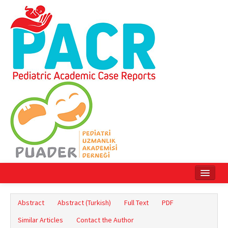
Home
Abstract
Abstract (Turkish)
Full Text
PDF
Current Issue
Similar Articles
Contact the Author